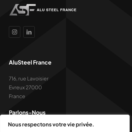
AluSteel France
716, rue Lavoisier
Evreux 27000
France
Parlons-Nous
Nous respectons votre vie privée.