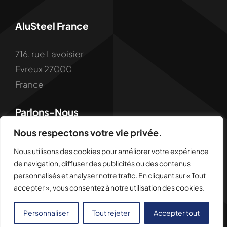
AluSteel France
716, rue Lavoisier
Evreux 27000
France
Parlons-Nous
Nous respectons votre vie privée.
Nous utilisons des cookies pour améliorer votre expérience
de navigation, diffuser des publicités ou des contenus
personnalisés et analyser notre trafic. En cliquant sur « Tout
accepter », vous consentez à notre utilisation des cookies.
© 1990 - 2026 Alu Steel France • Tous droits réservés •
Mentions légales
•
Politique de confidentialité
Personnaliser
Tout rejeter
Accepter tout