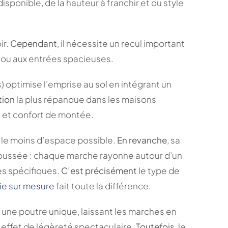
sponible, de la hauteur à franchir et du style
ir.
Cependant
, il nécessite un recul important
s ou aux entrées spacieuses.
) optimise l’emprise au sol en intégrant un
tion
la plus répandue dans les maisons
ce et confort de montée.
le moins d’espace possible.
En revanche
, sa
poussée : chaque marche rayonne autour d’un
es spécifiques.
C’est précisément
le type de
ie sur mesure
fait toute la différence.
une poutre unique, laissant les marches en
n effet de légèreté spectaculaire.
Toutefois
, le