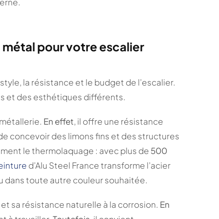
terne.
l métal pour votre escalier
tyle, la résistance et le budget de l’escalier.
 et des esthétiques différents.
 métallerie.
En effet
, il offre une résistance
e concevoir des limons fins et des structures
tement le thermolaquage : avec plus de
500
einture
d’Alu Steel France transforme l’acier
ou dans toute autre couleur souhaitée.
t sa résistance naturelle à la corrosion.
En
t à travailler.
Toutefois
, il convient