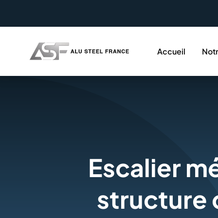
Passer
au
contenu
Accueil
Notr
Escalier mé
structure 