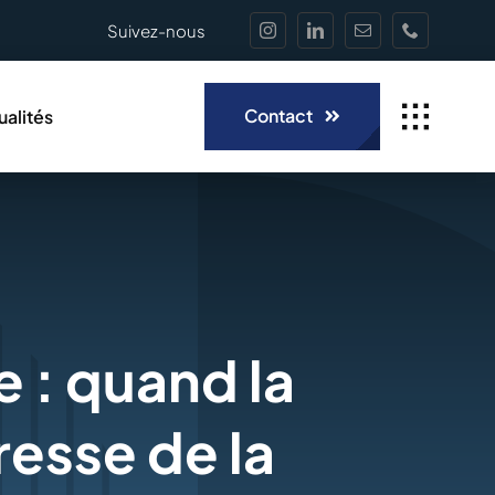
Suivez-nous
Contact
ualités
e : quand la
resse de la