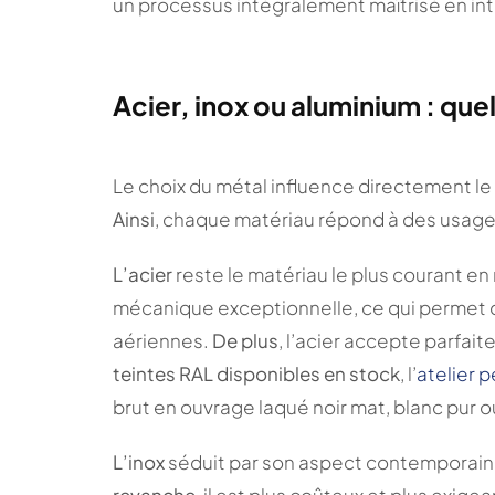
un processus intégralement maîtrisé en in
Acier, inox ou aluminium : que
Le choix du métal influence directement le s
Ainsi
, chaque matériau répond à des usages
L’acier
reste le matériau le plus courant en
mécanique exceptionnelle, ce qui permet d
aériennes.
De plus
, l’acier accepte parfai
teintes RAL disponibles en stock
, l’
atelier p
brut en ouvrage laqué noir mat, blanc pur 
L’inox
séduit par son aspect contemporain e
revanche
, il est plus coûteux et plus exigean