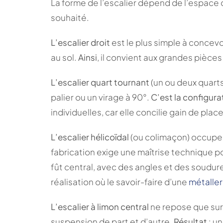
La forme de l’escalier dépend de l’espace di
souhaité.
L’escalier droit
est le plus simple à concevo
au sol.
Ainsi
, il convient aux grandes pièce
L’escalier quart tournant
(un ou deux quarts
palier ou un virage à 90°.
C’est la configura
individuelles, car elle concilie gain de pla
L’escalier hélicoïdal
(ou colimaçon) occupe 
fabrication exige une maîtrise technique 
fût central, avec des angles et des soudur
réalisation où le savoir-faire d’une
métaller
L’escalier à limon central
ne repose que sur 
suspension de part et d’autre.
Résultat
: u