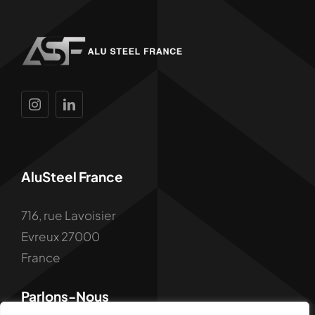
AluSteel France
716, rue Lavoisier
Evreux 27000
France
Parlons-Nous