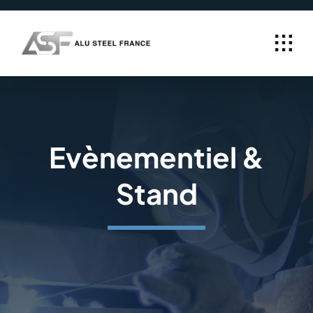
Passer
au
contenu
Evènementiel &
Stand